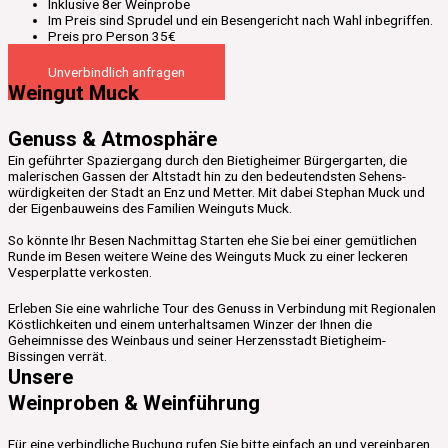
Inklusive 8er Weinprobe
Im Preis sind Sprudel und ein Besengericht nach Wahl inbegriffen.
Preis pro Person 35€
Unverbindlich anfragen
Weingut Muck
Genuss & Atmosphäre
Ein ge­führter Spazier­gang durch den Bietig­heimer Bürger­garten, die
malerischen Gassen der Alt­stadt hin zu den be­deutendsten Sehens­
würdig­keiten der Stadt an Enz und Metter. Mit dabei Stephan Muck und
der Eigenbauweins des Familien Weinguts Muck.
So könnte Ihr Besen Nachmittag Starten ehe Sie bei einer gemütlichen
Runde im Besen weitere Weine des Weinguts Muck zu einer leckeren
Vesperplatte verkosten.
Erleben Sie eine wahrliche Tour des Genuss in Verbindung mit Regionalen
Köstlichkeiten und einem unterhaltsamen Winzer der Ihnen die
Geheimnisse des Weinbaus und seiner Herzensstadt Bietigheim-
Bissingen verrät.
Unsere
Weinproben & Weinführung
Für eine verbindliche Buchung rufen Sie bitte einfach an und vereinbaren