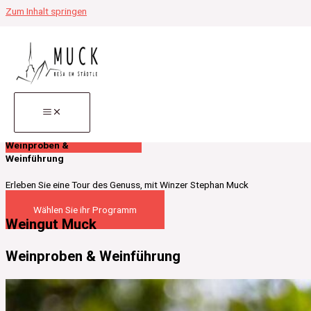
Zum Inhalt springen
Erleben Sie eine Tour des Genuss, mit Stephan Muck
Weinproben &
Weinführung
Tauchen Sie ein in die faszinierende Welt des Weins, während wir Sie
durch unsere handverlesenen Eigenbauweine führen.
Zu den Weinproben
Weinproben &
Weinführung
Erleben Sie eine Tour des Genuss, mit Winzer Stephan Muck
Wählen Sie ihr Programm
Weingut Muck
Weinproben & Weinführung